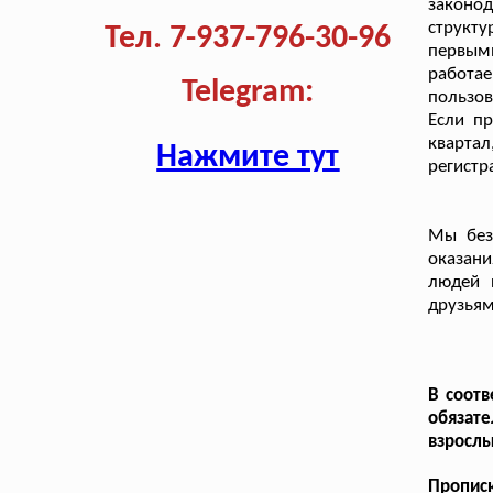
законо
структ
Тел. 7-937-796-30-96
первыми
работа
Telegram:
пользов
Если пр
кварта
Нажмите тут
регистр
Мы без
оказани
людей 
друзьям
В соотв
обязат
взрослы
Прописк