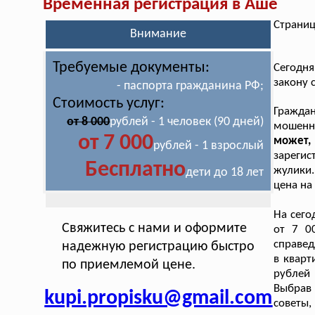
Временная регистрация в Аше
Страниц
Внимание
Требуемые документы:
Сегодн
закону 
- паспорта гражданина РФ;
Стоимость услуг:
Граждан
от 8 000
рублей - 1 человек (90 дней)
мошенн
от 7 000
может, 
рублей - 1 взрослый
зарегис
Бесплатно
жулики.
дети до 18 лет
цена на
На сего
Свяжитесь с нами и оформите
от 7 0
справед
надежную регистрацию быстро
в кварт
по приемлемой цене.
рублей 
Выбрав 
kupi.propisku@gmail.com
советы,