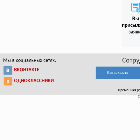
Вы
присыл
заяв
Сотру
Мы в социальных сетях:
ВКОНТАКТЕ
Как заказать
ОДНОКЛАССНИКИ
Временная ре
С